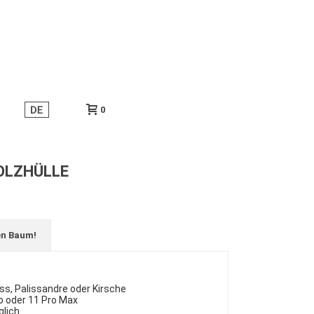
0
HOLZHÜLLE
en Baum!
s, Palissandre oder Kirsche
ro oder 11 Pro Max
lich