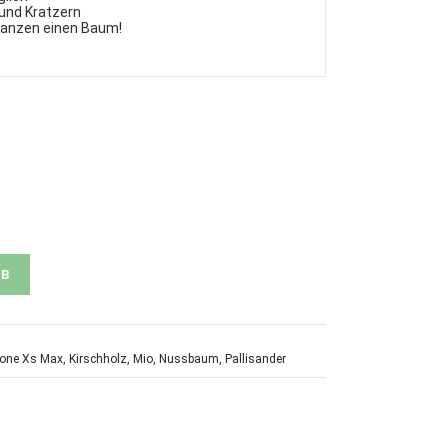
 und Kratzern
flanzen einen Baum!
RB
hone Xs Max
,
Kirschholz
,
Mio
,
Nussbaum
,
Pallisander